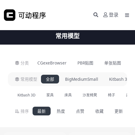
登录
常用模型
分类
CGexeBrowser
PBR贴图
单张贴图
H
常用模型
全部
BigMediumSmall
Kitbash 3D
Kitbash 3D
家具
床具
沙发椅凳
椅子
办公
排序
最新
热度
点赞
收藏
更新