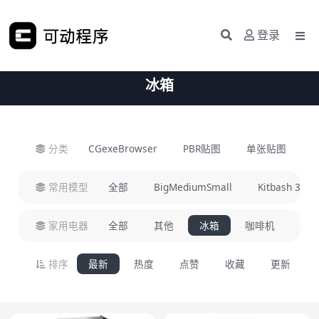
登录
冰箱
分类
CGexeBrowser
PBR贴图
单张贴图
H
常用模型
全部
BigMediumSmall
Kitbash 3D
家用电器
全部
其他
冰箱
咖啡机
微波
排序
最新
热度
点赞
收藏
更新