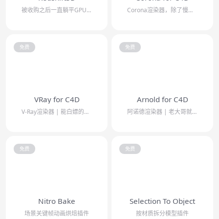
被收购之后一直躺平GPU渲染器
Corona渲染器，除了慢没有什么缺点
免费
免费
VRay for C4D
Arnold for C4D
V-Ray渲染器 | 能白嫖的GPU渲染器
阿诺德渲染器 | 老大哥就是慢了点
免费
免费
Nitro Bake
Selection To Object
场景关键帧动画烘焙插件
按材质拆分模型插件