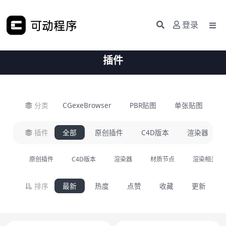
登录
插件
分类
CGexeBrowser
PBR贴图
单张贴图
H
插件
全部
原创插件
C4D版本
渲染器
原创插件
C4D版本
渲染器
材质节点
渲染相关
排序
最新
热度
点赞
收藏
更新