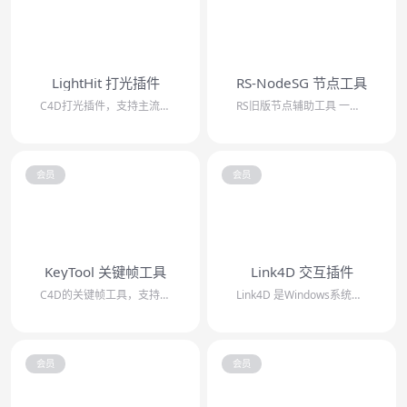
LightHit 打光插件
RS-NodeSG 节点工具
C4D打光插件，支持主流渲染器，参考了KeyShot的操作方式，可以快速便捷地控...
RS旧版节点辅助工具 一键连接PBR贴图/批量添加混合图层/一键处理重复贴图/自...
会员
会员
KeyTool 关键帧工具
Link4D 交互插件
C4D的关键帧工具，支持多类型帧偏移，可以分离位置和旋转动画，删除无用/全部帧，...
Link4D 是Windows系统和C4D交互的插件，支持六大主流渲染器。可以批...
会员
会员