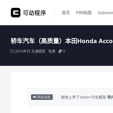
首页
PBR贴图
Substa
轿车汽车（高质量）本田Honda Accord C
2010年代
交通模型
免费
0
悄悄上传了3000+汽车模型
带
网站动态