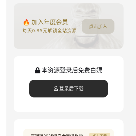
🔥 加入年度会员
点击加入
每天0.35元解锁全站资源
本资源登录后免费白嫖
登录后下载
灰猩猩2025资产合集汉化版
点击下载