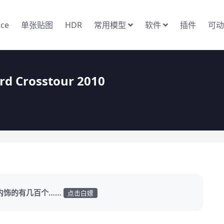
nce
单张贴图
HDR
常用模型
软件
插件
可动
rosstour 2010
内饰的有几百个……
点击白嫖