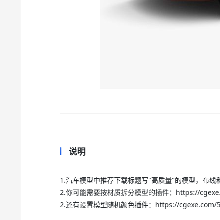
说明
1.汽车模型中推荐下载标题写"高质量"的模型，布线
2.你可能需要按材质拆分模型的插件：https://cgexe.c
2.还有设置模型随机颜色插件：https://cgexe.com/5