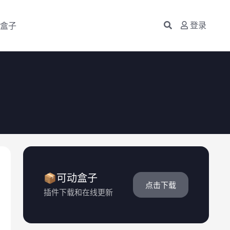
盒子
登录
📦可动盒子
点击下载
插件下载和在线更新