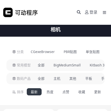
登录
相机
分类
CGexeBrowser
PBR贴图
单张贴图
H
常用模型
全部
BigMediumSmall
Kitbash 3D
数码产品
全部
主机
其他
平板
手机
排序
最新
热度
点赞
收藏
更新