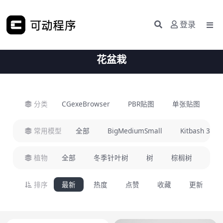
登录
花盆栽
分类
CGexeBrowser
PBR贴图
单张贴图
H
常用模型
全部
BigMediumSmall
Kitbash 3D
植物
全部
冬季针叶树
树
棕榈树
盆
排序
最新
热度
点赞
收藏
更新