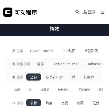
登录
植物
分类
CGexeBrowser
PBR贴图
单张贴图
H
常用模型
全部
BigMediumSmall
Kitbash 3D
植物
全部
冬季针叶树
树
棕榈树
盆
盆栽
树
棕榈树
秋色叶树
花园植物
花盆栽
排序
最新
热度
点赞
收藏
更新