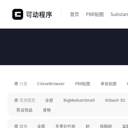
首页
PBR贴图
Substa
分类
CGexeBrowser
PBR贴图
单张贴图
常用模型
全部
BigMediumSmall
Kitbash 3D
陈设饰品
食物
植物
全部
冬季针叶树
树
棕榈树
盆