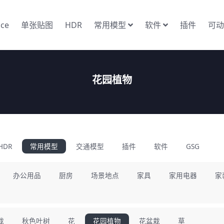
nce
单张贴图
HDR
常用模型
软件
插件
可动
花园植物
HDR
常用模型
交通模型
插件
软件
GSG
办公用品
厨房
场景地点
家具
家用电器
家
栽
秋色叶树
花
花园植物
花盆栽
草