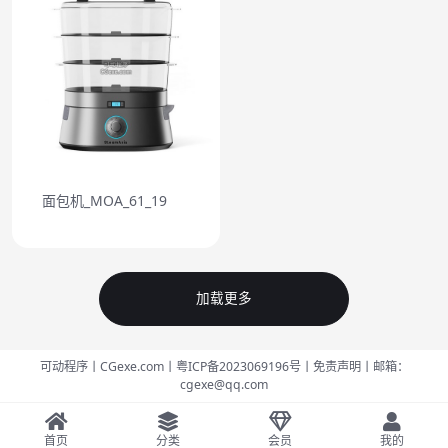
面包机_MOA_61_19
加载更多
可动程序丨CGexe.com
丨粤ICP备2023069196号
丨免责声明
丨邮箱：
cgexe@qq.com
首页
分类
会员
我的