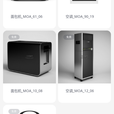
面包机_MOA_61_06
空调_MOA_90_19
免费
免费
面包机_MOA_10_08
空调_MOA_12_06
免费