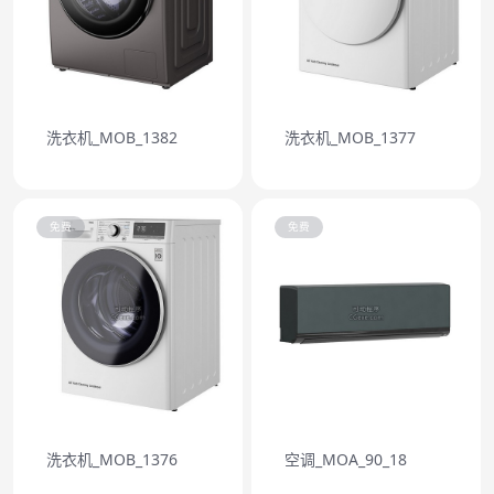
洗衣机_MOB_1382
洗衣机_MOB_1377
免费
免费
洗衣机_MOB_1376
空调_MOA_90_18