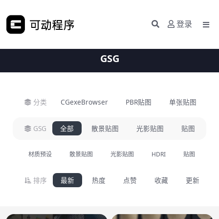
登录
GSG
分类
CGexeBrowser
PBR贴图
单张贴图
H
GSG
全部
散景贴图
光影贴图
贴图
材质预设
散景贴图
光影贴图
HDRI
贴图
模
排序
最新
热度
点赞
收藏
更新