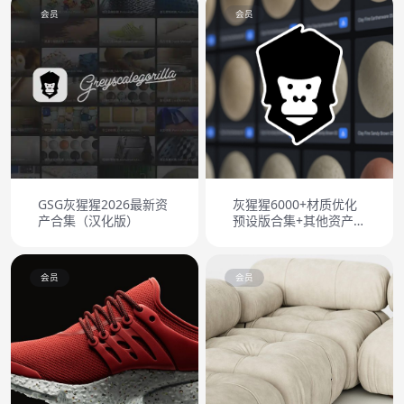
会员
会员
GSG灰猩猩2026最新资
灰猩猩6000+材质优化
产合集（汉化版）
预设版合集+其他资产合
集
会员
会员