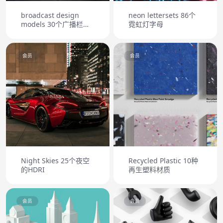
broadcast design
neon lettersets 86个
models 30个广播栏包
霓虹灯字母
模型
会员
会员
Night Skies 25个夜空
Recycled Plastic 10种
的HDRI
再生塑料材质
会员
会员