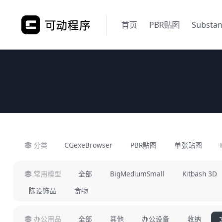
首页
PBR贴图
Substa
分类
CGexeBrowser
PBR贴图
单张贴图
常用模型
全部
BigMediumSmall
Kitbash 3D
陈设饰品
食物
办公用品
全部
其他
办公设备
收纳