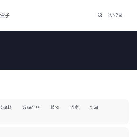
盒子
登录
装建材
数码产品
植物
浴室
灯具