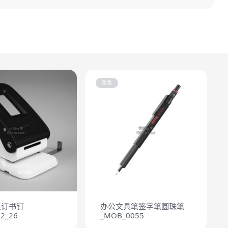
免费
具订书钉
办公文具笔签字笔圆珠笔
2_26
_MOB_0055