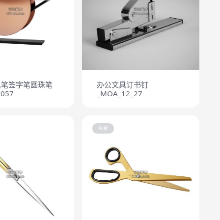
具笔签字笔圆珠笔
办公文具订书钉
057
_MOA_12_27
免费