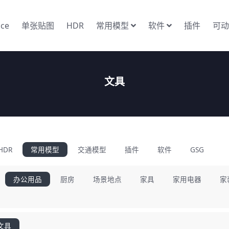
nce
单张贴图
HDR
常用模型
软件
插件
可动
文具
HDR
常用模型
交通模型
插件
软件
GSG
办公用品
厨房
场景地点
家具
家用电器
家
文具