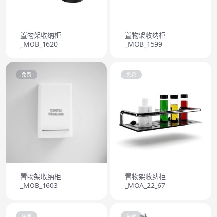
置物架收纳柜
置物架收纳柜
_MOB_1620
_MOB_1599
免费
免费
置物架收纳柜
置物架收纳柜
_MOB_1603
_MOA_22_67
免费
免费