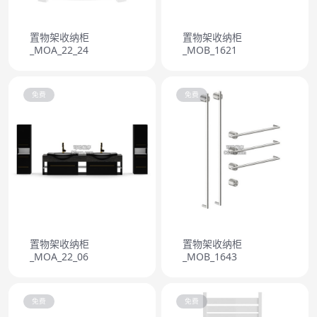
置物架收纳柜
置物架收纳柜
_MOA_22_24
_MOB_1621
免费
免费
置物架收纳柜
置物架收纳柜
_MOA_22_06
_MOB_1643
免费
免费