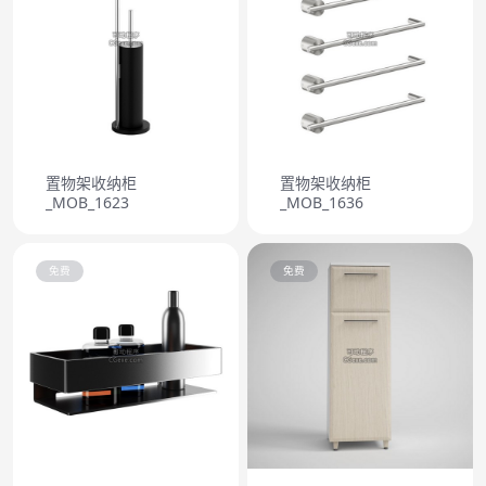
置物架收纳柜
置物架收纳柜
_MOB_1623
_MOB_1636
免费
免费