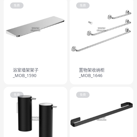
免费
免费
浴室墙架架子
置物架收纳柜
_MOB_1590
_MOB_1646
免费
免费