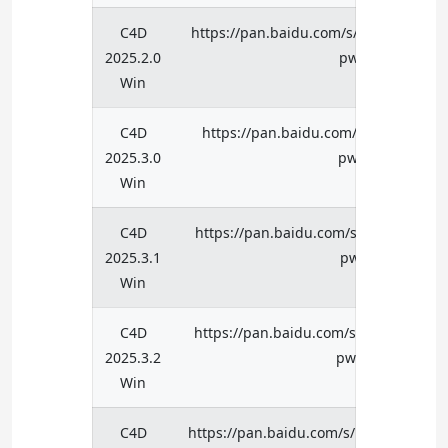
C4D
https://pan.baidu.com/s/1yPRpfT3-
2025.2.0
pwd=fpde
Win
C4D
https://pan.baidu.com/s/1rpri1lOG-
2025.3.0
pwd=ah9h
Win
C4D
https://pan.baidu.com/s/1eHsz16Uyf
2025.3.1
pwd=th5k
Win
C4D
https://pan.baidu.com/s/1ufGLLcoR4
2025.3.2
pwd=pwp9
Win
C4D
https://pan.baidu.com/s/1swzGkKHP