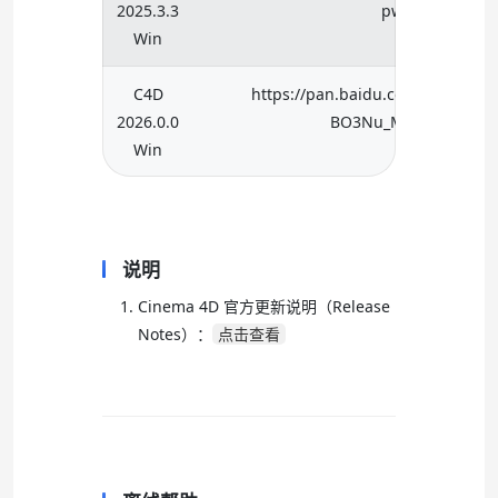
2025.3.3
pwd=ji97
Win
C4D
https://pan.baidu.com/s/1MH9V
2026.0.0
BO3Nu_Mw?pwd=666
Win
说明
Cinema 4D 官方更新说明（Release
Notes）：
点击查看