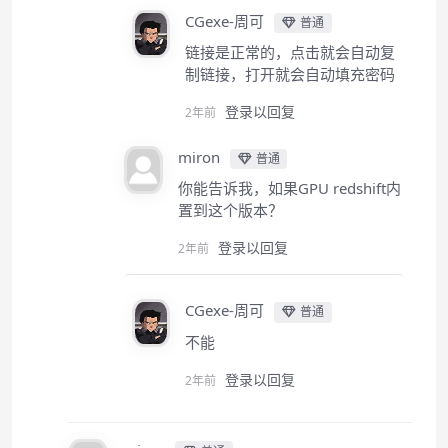
CGexe-周可
普通
链接是正常的，点击就会自动复
制链接，打开就会自动填充密码
登录以回复
2年前
miron
普通
你能告诉我，如果GPU redshift内
置到这个版本？
登录以回复
2年前
CGexe-周可
普通
不能
登录以回复
2年前