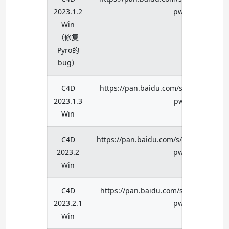
2023.1.2
pwd=s528
Win
（修复
Pyro的
bug）
C4D
https://pan.baidu.com/s/1zFZCTgofs
2023.1.3
pwd=gyyx
Win
C4D
https://pan.baidu.com/s/1b8InvFvH
2023.2
pwd=3huf
Win
C4D
https://pan.baidu.com/s/154DwP-5qZ
2023.2.1
pwd=6666
Win