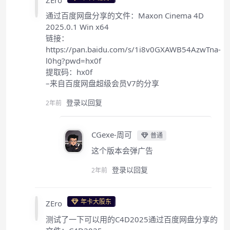
ZEro
通过百度网盘分享的文件：Maxon Cinema 4D
2025.0.1 Win x64
链接：
https://pan.baidu.com/s/1i8v0GXAWB54AzwTna-
l0hg?pwd=hx0f
提取码：hx0f
–来自百度网盘超级会员V7的分享
登录以回复
2年前
CGexe-周可
普通
这个版本会弹广告
登录以回复
2年前
年卡大股东
ZEro
测试了一下可以用的C4D2025通过百度网盘分享的