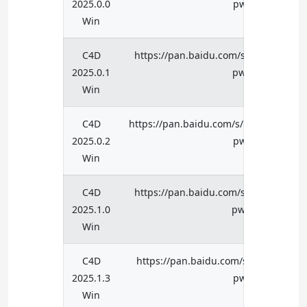
2025.0.0
pwd=8xv2
Win
C4D
https://pan.baidu.com/s/1XtTNXZTTf
2025.0.1
pwd=u2yv
Win
C4D
https://pan.baidu.com/s/1QjW7hhvA
2025.0.2
pwd=djbs
Win
C4D
https://pan.baidu.com/s/13-3g1I2EV
2025.1.0
pwd=hceb
Win
C4D
https://pan.baidu.com/s/1axyrPczaL
2025.1.3
pwd=6jfm
Win