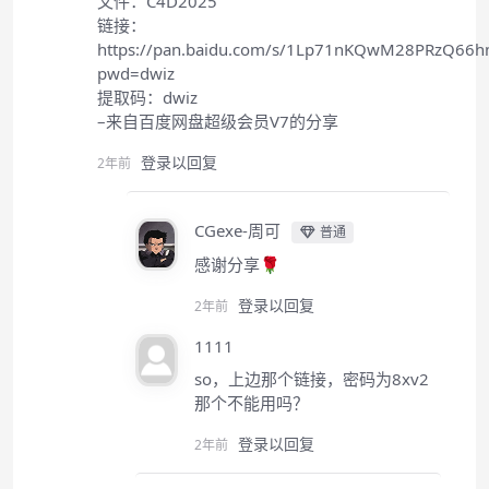
文件：C4D2025
链接：
https://pan.baidu.com/s/1Lp71nKQwM28PRzQ66
pwd=dwiz
提取码：dwiz
–来自百度网盘超级会员V7的分享
登录以回复
2年前
CGexe-周可
普通
感谢分享🌹
登录以回复
2年前
1111
so，上边那个链接，密码为8xv2
那个不能用吗？
登录以回复
2年前