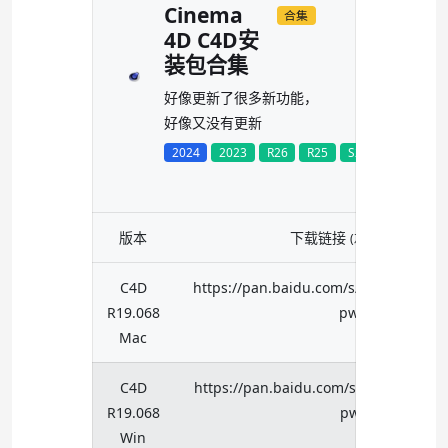
Cinema
合集
4D C4D安
装包合集
好像更新了很多新功能，
好像又没有更新
2024
2023
R26
R25
S24
R23
R2
版本
下载链接
(左键复制 右键全选
C4D
https://pan.baidu.com/s/1GhZyKluGO
R19.068
pwd=5cda
Mac
C4D
https://pan.baidu.com/s/1-w5FBXquR
R19.068
pwd=rva7
Win