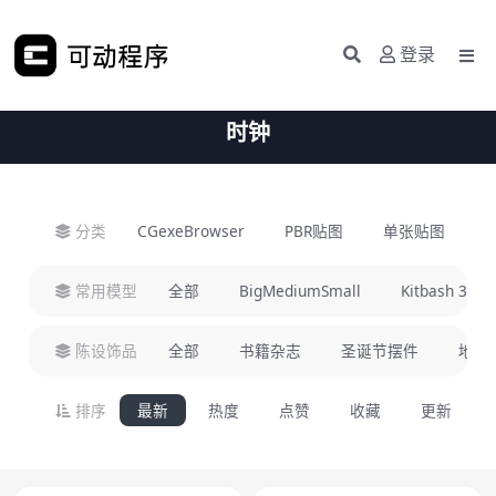
登录
时钟
分类
CGexeBrowser
PBR贴图
单张贴图
H
常用模型
全部
BigMediumSmall
Kitbash 3D
陈设饰品
全部
书籍杂志
圣诞节摆件
地毯
排序
最新
热度
点赞
收藏
更新