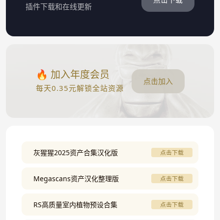
插件下载和在线更新
🔥 加入年度会员
点击加入
每天0.35元解锁全站资源
灰猩猩2025资产合集汉化版
点击下载
Megascans资产汉化整理版
点击下载
RS高质量室内植物预设合集
点击下载