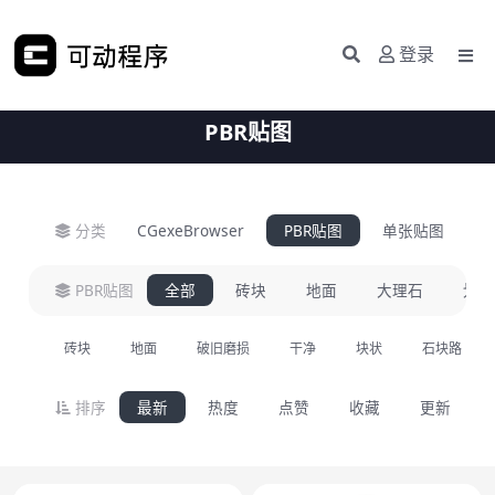
登录
PBR贴图
分类
CGexeBrowser
PBR贴图
单张贴图
H
PBR贴图
全部
砖块
地面
大理石
划痕
砖块
地面
破旧磨损
干净
块状
石块路
排序
最新
热度
点赞
收藏
更新