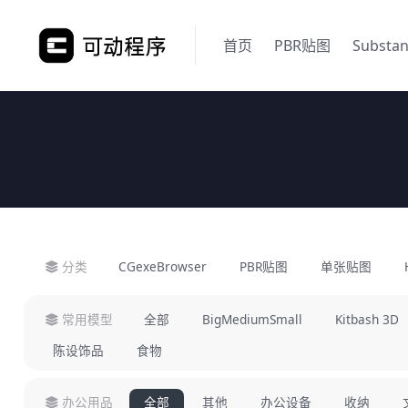
首页
PBR贴图
Substa
分类
CGexeBrowser
PBR贴图
单张贴图
常用模型
全部
BigMediumSmall
Kitbash 3D
陈设饰品
食物
办公用品
全部
其他
办公设备
收纳