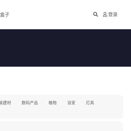
盒子
登录
装建材
数码产品
植物
浴室
灯具