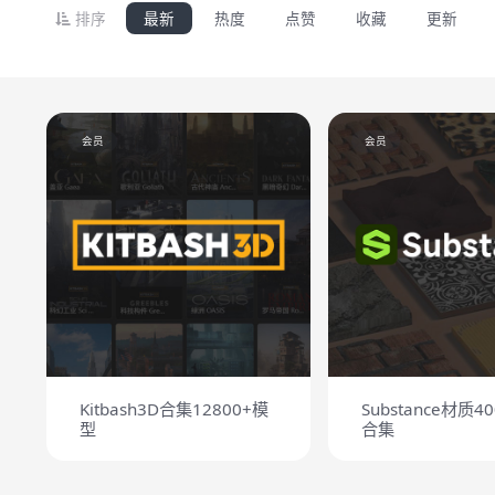
排序
最新
热度
点赞
收藏
更新
会员
会员
Kitbash3D合集12800+模
Substance材质4
型
合集