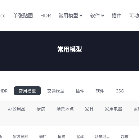
nce
单张贴图
HDR
常用模型
软件
插件
可动
常用模型
HDR
常用模型
交通模型
插件
软件
GSG
办公用品
厨房
场景地点
家具
家用电器
家
椅
家装建材
栅栏
植物
盆栽
场景地点
超市