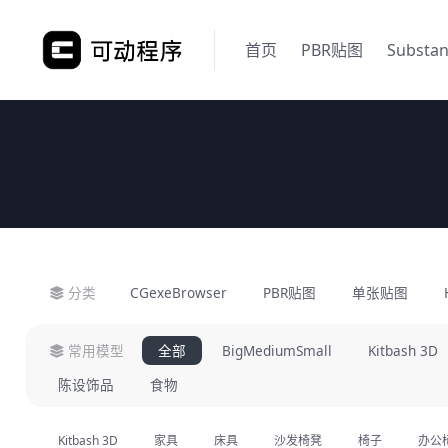
首页
PBR贴图
Substa
分类
CGexeBrowser
PBR贴图
单张贴图
常用模型
全部
BigMediumSmall
Kitbash 3D
陈设饰品
食物
Kitbash 3D
家具
床具
沙发椅凳
椅子
办公