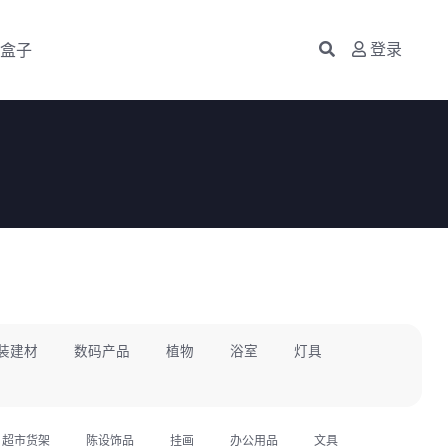
盒子
登录
装建材
数码产品
植物
浴室
灯具
超市货架
陈设饰品
挂画
办公用品
文具