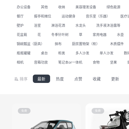
办公设备
其他
收纳
美容理发设备
绿色能源
餐厅
报亭和摊位
运动健身
音乐室（乐器）
医疗
壁炉
浴室
淋浴花洒
水龙头
洗手液沐浴露等
花盆栽
花
冬季针叶树
草
家用电器
水壶
锅碗瓢盆（厨具）
抹布
厨房置物架（柜）
木质摆件
瓶瓶罐罐
桌台
柜类
多人沙发
单人沙发
数
相机
音箱功放
笔记本or一体机
食物
坚果
排序
最新
热度
点赞
收藏
更新
免费
免费