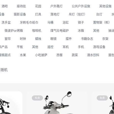
酒吧
接待处
花园
户外路灯
公共户外设施
其他设施
设备
摄影设备
灯具
落地灯
吊灯（挂灯）
台灯
洗手盆
牙刷毛巾纸巾
马桶
浴缸
镜子
置物架（柜）
微波炉or烤箱
咖啡机
煤气灶电磁炉
冰箱
其他
抽
窗帘
时钟
蜡烛
眼镜
摆件
书籍杂志
衣架
码产品
平板
其他
遥控
耳机
手机
游戏设备
蛋糕甜点
水果
小吃披萨
西餐
蔬菜
酒水饮料
面
随机
免费
免费