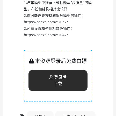
1.汽车模型中推荐下载标题写"高质量"的模
型，布线和结构相对比较好
2.你可能需要按材质拆分模型的插件：
https://cgexe.com/52052/
2.还有设置模型随机颜色插件：
https://cgexe.com/52042/
本资源登录后免费白嫖
登录后
下载