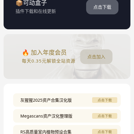
📦可动盒子
点击下载
插件下载和在线更新
🔥 加入年度会员
点击加入
每天0.35元解锁全站资源
灰猩猩2025资产合集汉化版
点击下载
Megascans资产汉化整理版
点击下载
RS高质量室内植物预设合集
点击下载