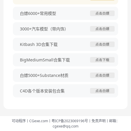
白嫖6000+常用模型
点击白嫖
3000+汽车模型（带内饰）
点击白嫖
Kitbash 3D合集下载
点击白嫖
BigMediumSmall合集下载
点击下载
白嫖5000+Substance材质
点击白嫖
C4D各个版本安装包合集
点击白嫖
可动程序丨CGexe.com
丨粤ICP备2023069196号
丨免责声明
丨邮箱：
cgexe@qq.com