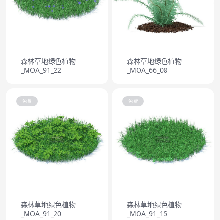
森林草地绿色植物
森林草地绿色植物
_MOA_91_22
_MOA_66_08
免费
免费
森林草地绿色植物
森林草地绿色植物
_MOA_91_20
_MOA_91_15