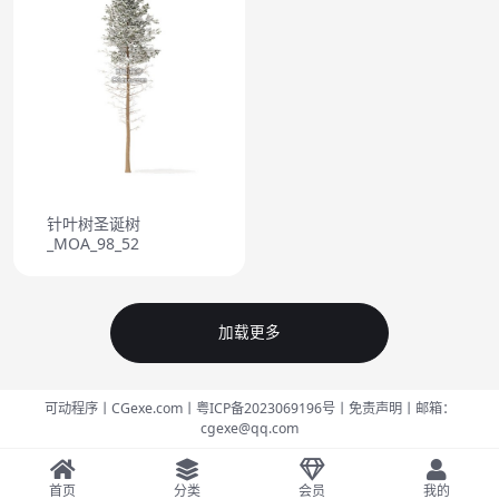
针叶树圣诞树
_MOA_98_52
加载更多
可动程序丨CGexe.com
丨粤ICP备2023069196号
丨免责声明
丨邮箱：
cgexe@qq.com
首页
分类
会员
我的