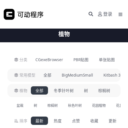
登录
植物
分类
CGexeBrowser
PBR贴图
单张贴图
H
常用模型
全部
BigMediumSmall
Kitbash 3D
植物
全部
冬季针叶树
树
棕榈树
盆
盆栽
树
棕榈树
秋色叶树
花园植物
花盆栽
排序
最新
热度
点赞
收藏
更新