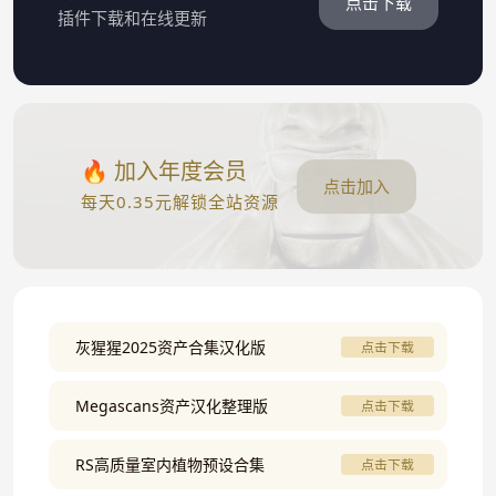
点击下载
插件下载和在线更新
🔥 加入年度会员
点击加入
每天0.35元解锁全站资源
灰猩猩2025资产合集汉化版
点击下载
Megascans资产汉化整理版
点击下载
RS高质量室内植物预设合集
点击下载