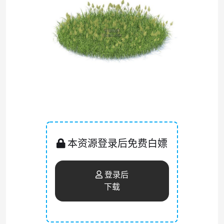
本资源登录后免费白嫖
登录后
下载