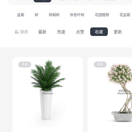
盆栽
树
棕榈树
秋色叶树
花园植物
花盆栽
排序
最新
热度
点赞
收藏
更新
免费
免费