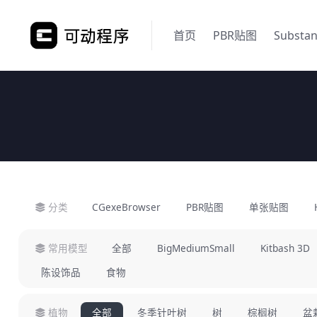
首页
PBR贴图
Substa
分类
CGexeBrowser
PBR贴图
单张贴图
常用模型
全部
BigMediumSmall
Kitbash 3D
陈设饰品
食物
植物
全部
冬季针叶树
树
棕榈树
盆