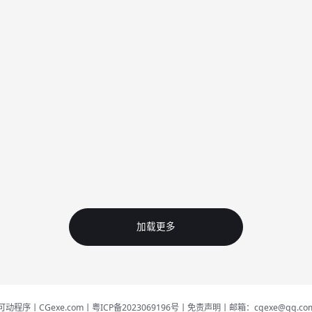
加载更多
可动程序丨CGexe.com
丨粤ICP备2023069196号
丨免责声明
丨邮箱：cgexe@qq.co