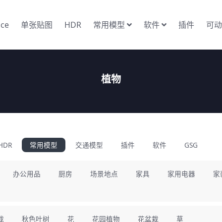
nce
单张贴图
HDR
常用模型
软件
插件
可动
植物
HDR
常用模型
交通模型
插件
软件
GSG
办公用品
厨房
场景地点
家具
家用电器
家
栽
秋色叶树
花
花园植物
花盆栽
草