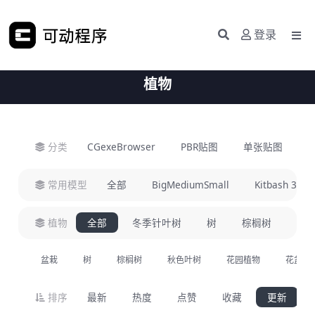
登录
植物
分类
CGexeBrowser
PBR贴图
单张贴图
H
常用模型
全部
BigMediumSmall
Kitbash 3D
植物
全部
冬季针叶树
树
棕榈树
盆
盆栽
树
棕榈树
秋色叶树
花园植物
花盆栽
排序
最新
热度
点赞
收藏
更新