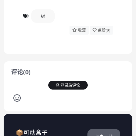
树
收藏
点赞(
0
)
评论(0)
登录后评论
📦可动盒子