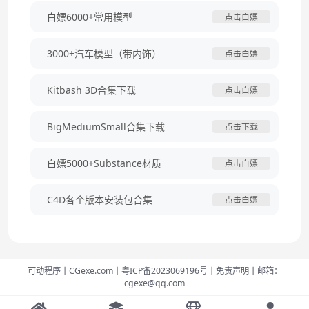
白嫖6000+常用模型
点击白嫖
3000+汽车模型（带内饰）
点击白嫖
Kitbash 3D合集下载
点击白嫖
BigMediumSmall合集下载
点击下载
白嫖5000+Substance材质
点击白嫖
C4D各个版本安装包合集
点击白嫖
可动程序丨CGexe.com
丨粤ICP备2023069196号
丨免责声明
丨邮箱：
cgexe@qq.com