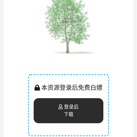
本资源登录后免费白嫖
登录后
下载