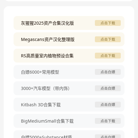
灰猩猩2025资产合集汉化版
点击下载
Megascans资产汉化整理版
点击下载
RS高质量室内植物预设合集
点击下载
白嫖6000+常用模型
点击白嫖
3000+汽车模型（带内饰）
点击白嫖
Kitbash 3D合集下载
点击白嫖
BigMediumSmall合集下载
点击下载
白嫖5000+Substance材质
点击白嫖