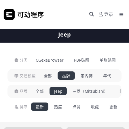
登录
Jeep
分类
CGexeBrowser
PBR贴图
单张贴图
H
交通模型
全部
品牌
带内饰
年代
类
品牌
全部
Jeep
三菱（Mitsubishi）
丰田（
排序
最新
热度
点赞
收藏
更新