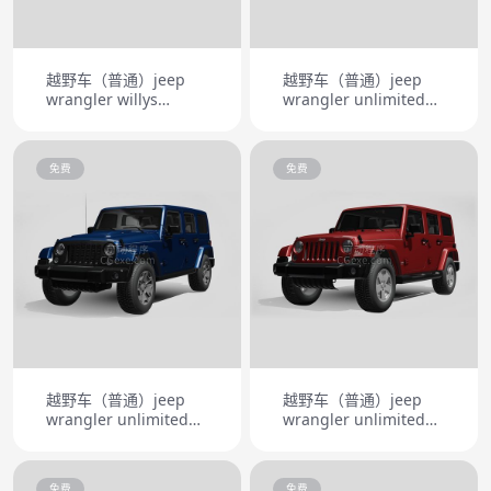
越野车（普通）jeep
越野车（普通）jeep
wrangler willys
wrangler unlimited
wheler jk 2017
indian summer 2014
免费
免费
越野车（普通）jeep
越野车（普通）jeep
wrangler unlimited
wrangler unlimited
rubicon x 2014
sahara eu pec 2011
免费
免费