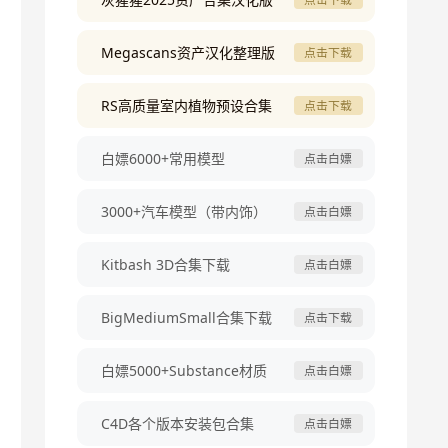
Megascans资产汉化整理版
点击下载
RS高质量室内植物预设合集
点击下载
白嫖6000+常用模型
点击白嫖
3000+汽车模型（带内饰）
点击白嫖
Kitbash 3D合集下载
点击白嫖
BigMediumSmall合集下载
点击下载
白嫖5000+Substance材质
点击白嫖
C4D各个版本安装包合集
点击白嫖