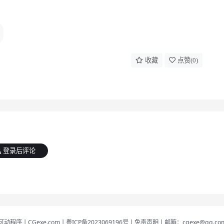
收藏
点赞(
0
)
登录后评论
可动程序丨CGexe.com
丨粤ICP备2023069196号
丨免责声明
丨邮箱：cgexe@qq.co