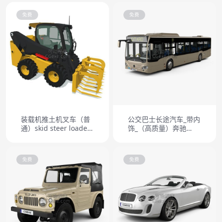
免费
免费
装载机推土机叉车（普
公交巴士长途汽车_带内
通）skid steer loader
饰_（高质量）奔驰
manure fork
Mercedes-Benz Citaro
2 Turen (O530) Bus
HQinterior 2011
免费
免费