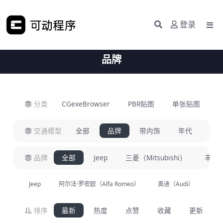
登录
品牌
分类
CGexeBrowser
PBR贴图
单张贴图
H
交通模型
全部
品牌
带内饰
年代
类
品牌
全部
Jeep
三菱（Mitsubishi）
丰田（
Jeep
阿尔法·罗密欧（Alfa Romeo）
奥迪（Audi）
宝
排序
最新
热度
点赞
收藏
更新