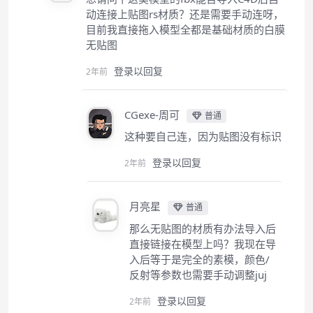
动连接上贴图rs材质？还是需要手动连呀，
目前我直接拖入模型全都是基础材质的白膜
无贴图
登录以回复
2年前
CGexe-周可
普通
这种要自己连，因为贴图没有标识
登录以回复
2年前
月亮星
普通
那么无贴图的材质有办法导入后
直接链接在模型上吗？我现在导
入后等于是完全的素模，颜色/
反射等参数也需要手动调整juj
登录以回复
2年前