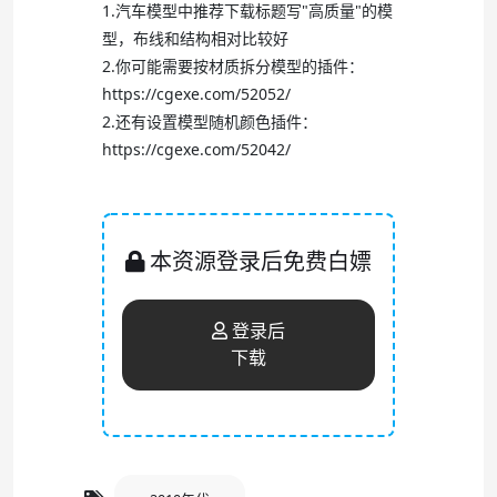
1.汽车模型中推荐下载标题写"高质量"的模
型，布线和结构相对比较好
2.你可能需要按材质拆分模型的插件：
https://cgexe.com/52052/
2.还有设置模型随机颜色插件：
https://cgexe.com/52042/
本资源登录后免费白嫖
登录后
下载