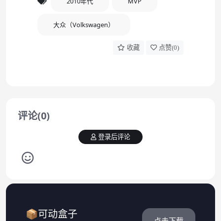
2010年代
MVP
大众（Volkswagen）
收藏
点赞(
0
)
评论(0)
登录后评论
📦可动盒子
点击下载