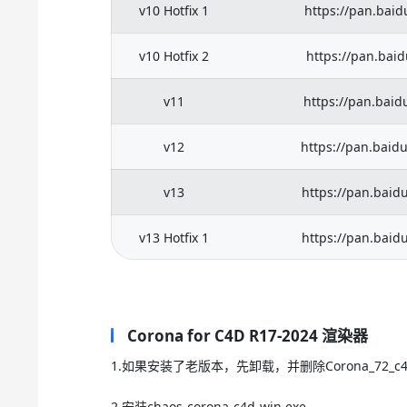
v10 Hotfix 1
https://pan.ba
v10 Hotfix 2
https://pan.ba
v11
https://pan.ba
v12
https://pan.bai
v13
https://pan.bai
v13 Hotfix 1
https://pan.bai
Corona for C4D R17-2024 渲染器
1.如果安装了老版本，先卸载，并删除Corona_72_c4d
2.安装chaos-corona-c4d-win.exe