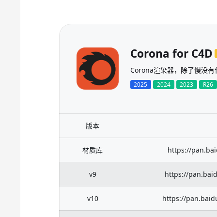
Corona for C4D
Corona渲染器，除了慢没
2025
2024
2023
R26
版本
材质库
https://pan.ba
v9
https://pan.ba
v10
https://pan.ba