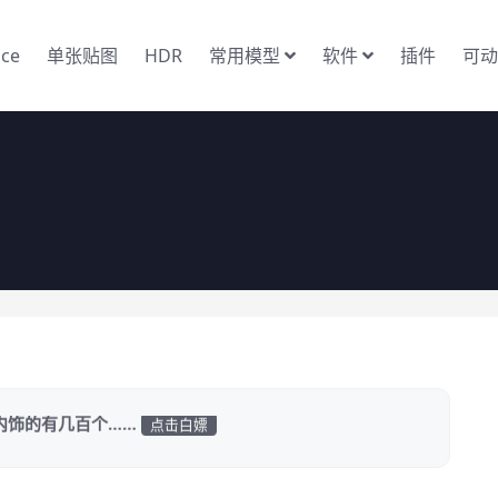
nce
单张贴图
HDR
常用模型
软件
插件
可动
内饰的有几百个……
点击白嫖