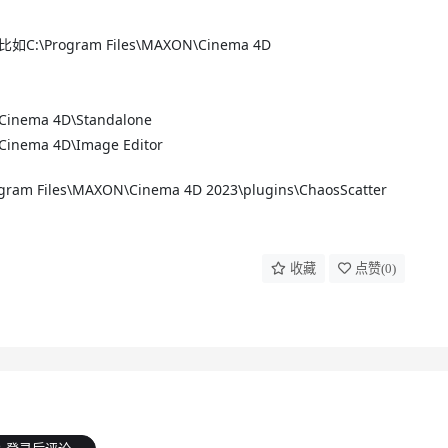
C:\Program Files\MAXON\Cinema 4D
 Cinema 4D\Standalone
 Cinema 4D\Image Editor
ogram Files\MAXON\Cinema 4D 2023\plugins\ChaosScatter
收藏
点赞(
0
)