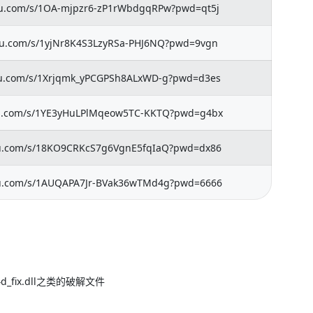
idu.com/s/1OA-mjpzr6-zP1rWbdgqRPw?pwd=qt5j
idu.com/s/1yjNr8K4S3LzyRSa-PHJ6NQ?pwd=9vgn
idu.com/s/1Xrjqmk_yPCGPSh8ALxWD-g?pwd=d3es
du.com/s/1YE3yHuLPlMqeow5TC-KKTQ?pwd=g4bx
du.com/s/18KO9CRKcS7g6VgnE5fqIaQ?pwd=dx86
du.com/s/1AUQAPA7Jr-BVak36wTMd4g?pwd=6666
_fix.dll之类的破解文件