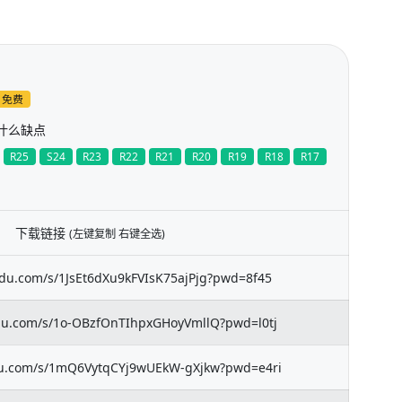
免费
有什么缺点
R25
S24
R23
R22
R21
R20
R19
R18
R17
下载链接
(左键复制 右键全选)
idu.com/s/1JsEt6dXu9kFVIsK75ajPjg?pwd=8f45
idu.com/s/1o-OBzfOnTIhpxGHoyVmllQ?pwd=l0tj
idu.com/s/1mQ6VytqCYj9wUEkW-gXjkw?pwd=e4ri