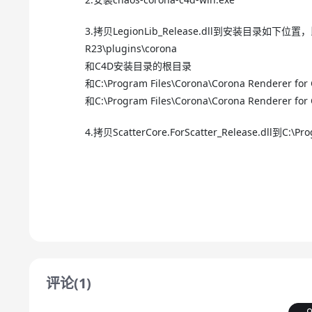
3.拷贝LegionLib_Release.dll到安装目录如下位置，比如
R23\plugins\corona
和C4D安装目录的根目录
和C:\Program Files\Corona\Corona Renderer for
和C:\Program Files\Corona\Corona Renderer for
4.拷贝ScatterCore.ForScatter_Release.dll到C:\Pr
评论(1)