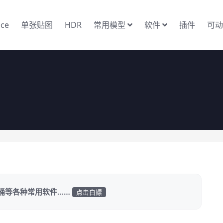
nce
单张贴图
HDR
常用模型
软件
插件
可动
家桶等各种常用软件……
点击白嫖