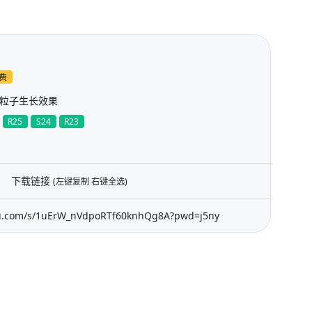
费
/粒子生长效果
R25
S24
R23
下载链接
(左键复制 右键全选)
du.com/s/1uErW_nVdpoRTf60knhQg8A?pwd=j5ny