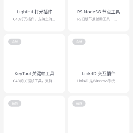
LightHit 打光插件
RS-NodeSG 节点工具
C4D打光插件，支持主流渲染器，参考了KeyShot的操作方式，可以快速便捷地控...
RS旧版节点辅助工具 一键连接PBR贴图/批量添加混合图层/一键处理重复贴图/自...
会员
会员
KeyTool 关键帧工具
Link4D 交互插件
C4D的关键帧工具，支持多类型帧偏移，可以分离位置和旋转动画，删除无用/全部帧，...
Link4D 是Windows系统和C4D交互的插件，支持六大主流渲染器。可以批...
会员
会员