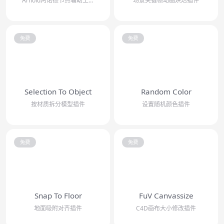
Arnold阿诺德节点辅助工具 自动连接PBR贴图/自动插入常用节点/自动连接指...
场景关键帧动画烘焙插件
免费
免费
Selection To Object
Random Color
按材质拆分模型插件
设置随机颜色插件
免费
免费
Snap To Floor
FuV Canvassize
地面吸附对齐插件
C4D画布大小修改插件