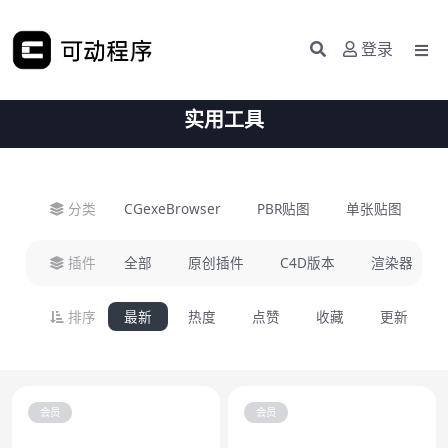
登录
实用工具
分类
CGexeBrowser
PBR贴图
单张贴图
H
插件
全部
原创插件
C4D版本
渲染器
排序
最新
热度
点赞
收藏
更新
会员
会员