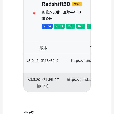
Redshift3D
免费
被收购之后一直躺平GPU
渲染器
2024
2023
R26
R25
S24
R23
R2
版本
下载链接
(左键
v3.0.45（R18~S24）
https://pan.baidu.com/s
BgnQ?pw
v3.5.20（只能用RT
https://pan.baidu.com/s/1
和CPU）
pwd=f
介绍