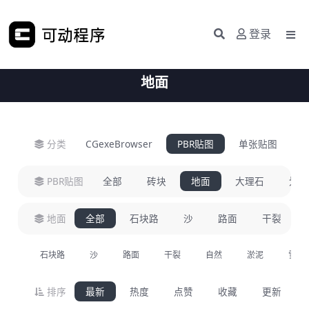
登录
地面
分类
CGexeBrowser
PBR贴图
单张贴图
H
PBR贴图
全部
砖块
地面
大理石
划痕
地面
全部
石块路
沙
路面
干裂
石块路
沙
路面
干裂
自然
淤泥
雪
排序
最新
热度
点赞
收藏
更新