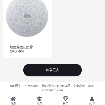
地面路面贴图雪
GRO_404
加载更多
可动程序丨CGexe.com
丨粤ICP备2023069196号
丨免责声明
丨邮箱：
cgexe@qq.com
首页
分类
会员
我的