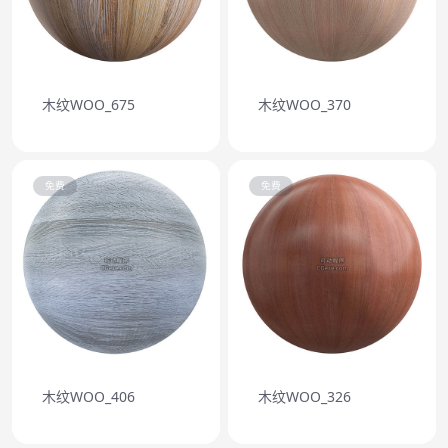
木纹WOO_675
木纹WOO_370
免费
免费
木纹WOO_406
木纹WOO_326