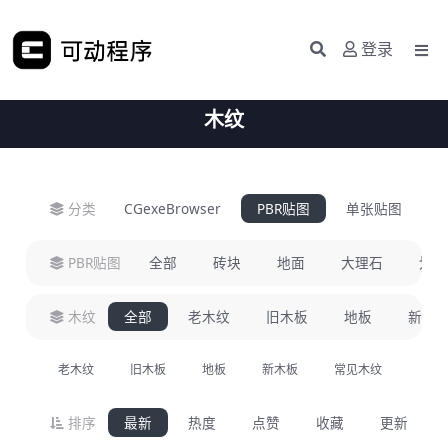
登录
木纹
分类
CGexeBrowser
PBR贴图
单张贴图
H
PBR贴图
全部
砖块
地面
大理石
划痕
木纹
全部
老木纹
旧木板
地板
新木
老木纹
旧木板
地板
新木板
常见木纹
排序
最新
热度
点赞
收藏
更新