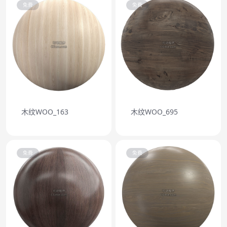
免费
免费
木纹WOO_163
木纹WOO_695
免费
免费