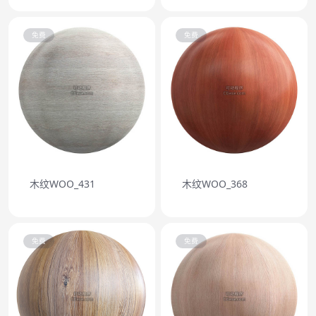
免费
免费
木纹WOO_431
木纹WOO_368
免费
免费