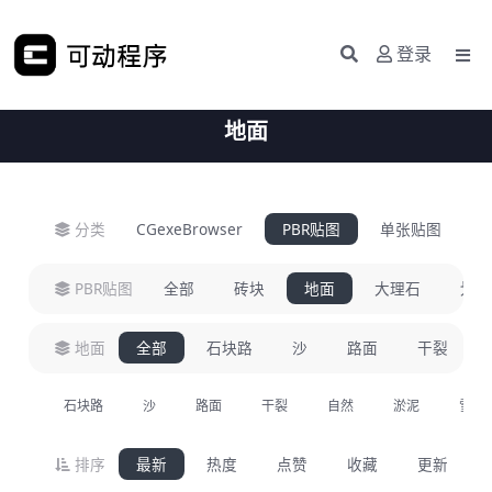
登录
地面
分类
CGexeBrowser
PBR贴图
单张贴图
H
PBR贴图
全部
砖块
地面
大理石
划痕
地面
全部
石块路
沙
路面
干裂
石块路
沙
路面
干裂
自然
淤泥
雪
排序
最新
热度
点赞
收藏
更新