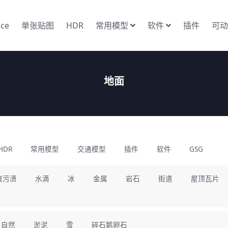
nce
单张贴图
HDR
常用模型
软件
插件
可动
地面
HDR
常用模型
交通模型
插件
软件
GSG
痕污渍
水滴
冰
金属
岩石
街道
屋顶瓦片
自然
淤泥
雪
碎石鹅卵石