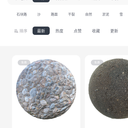
石块路
沙
路面
干裂
自然
淤泥
雪
排序
最新
热度
点赞
收藏
更新
免费
免费