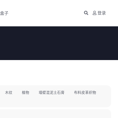
盒子
登录
木纹
植物
墙壁混泥土石膏
布料皮革织物