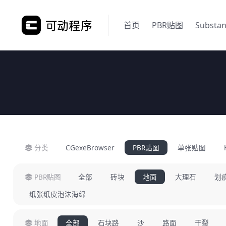
首页
PBR贴图
Substa
分类
CGexeBrowser
PBR贴图
单张贴图
PBR贴图
全部
砖块
地面
大理石
划
纸张纸皮泡沫海绵
地面
全部
石块路
沙
路面
干裂