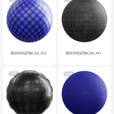
棉袄布料织物CAR_453
棉袄布料织物CAR_441
免费
免费