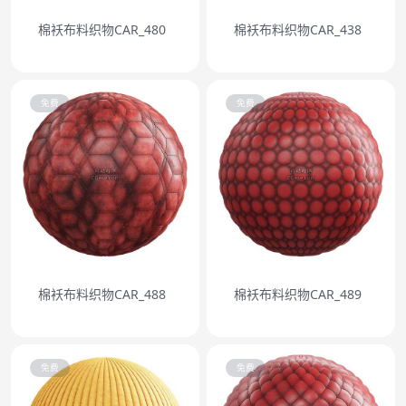
棉袄布料织物CAR_480
棉袄布料织物CAR_438
免费
免费
棉袄布料织物CAR_488
棉袄布料织物CAR_489
免费
免费