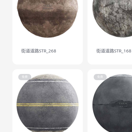
街道道路STR_268
街道道路STR_168
免费
免费