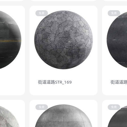
免费
免费
街道道路STR_169
街道道路S
免费
免费