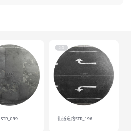
免费
TR_059
街道道路STR_196