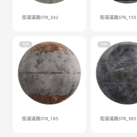
街道道路STR_332
街道道路STR_155
免费
免费
街道道路STR_185
街道道路STR_385