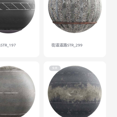
TR_197
街道道路STR_299
免费