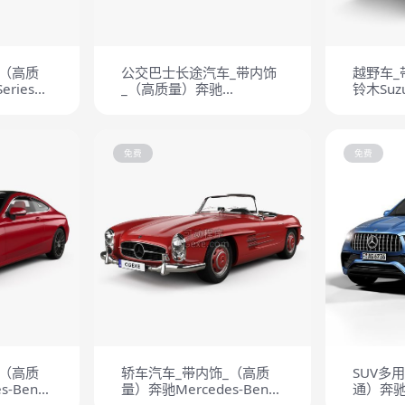
_（高质
公交巴士长途汽车_带内饰
越野车_
ries
_（高质量）奔驰
铃木Suzuk
986
Mercedes-Benz Citaro 2
Turen (O530) Bus
HQinterior 2011
免费
免费
_（高质
轿车汽车_带内饰_（高质
SUV多
-Benz
量）奔驰Mercedes-Benz
通）奔驰be
ine
300 SL 1957