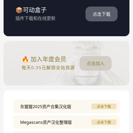
📦可动盒子
点击下载
插件下载和在线更新
🔥 加入年度会员
点击加入
每天0.35元解锁全站资源
灰猩猩2025资产合集汉化版
点击下载
Megascans资产汉化整理版
点击下载