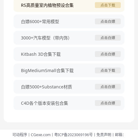
RS高质量室内植物预设合集
点击下载
白嫖6000+常用模型
点击白嫖
3000+汽车模型（带内饰）
点击白嫖
Kitbash 3D合集下载
点击白嫖
BigMediumSmall合集下载
点击下载
白嫖5000+Substance材质
点击白嫖
C4D各个版本安装包合集
点击白嫖
可动程序丨CGexe.com
丨粤ICP备2023069196号
丨免责声明
丨邮箱：