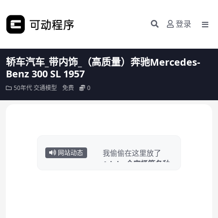
登录
轿车汽车_带内饰_（高质量）奔驰Mercedes-
Benz 300 SL 1957
50年代
交通模型
免费
0
我偷偷在这里放了
网站动态
Adobe全家桶等各种
常用软件……
点击白嫖