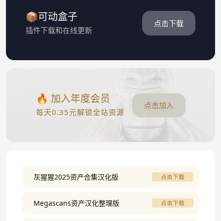
📦可动盒子
点击下载
插件下载和在线更新
🔥 加入年度会员
点击加入
每天0.35元解锁全站资源
灰猩猩2025资产合集汉化版
点击下载
Megascans资产汉化整理版
点击下载