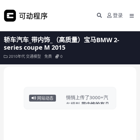
登录
轿车汽车_带内饰_（高质量）宝马BMW 2-
series coupe M 2015
2010年代
交通模型
免费
0
悄悄上传了3000+汽
网站动态
车模型
带内饰的有几
百个……
点击白嫖