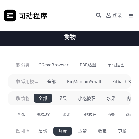
登录
食物
分类
CGexeBrowser
PBR贴图
单张贴图
H
常用模型
全部
BigMediumSmall
Kitbash 3D
食物
全部
坚果
小吃披萨
水果
肉类
坚果
蛋糕甜点
水果
小吃披萨
西餐
蔬菜
排序
最新
热度
点赞
收藏
更新