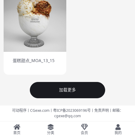
蛋糕甜点_MOA_13_15
加载更多
可动程序丨CGexe.com
丨粤ICP备2023069196号
丨免责声明
丨邮箱：
cgexe@qq.com
首页
分类
会员
我的