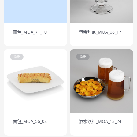
面包_MOA_71_10
蛋糕甜点_MOA_08_17
免费
免费
面包_MOA_56_08
酒水饮料_MOA_13_24