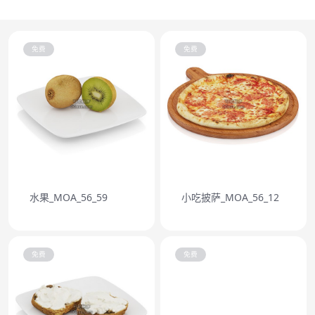
免费
免费
水果_MOA_56_59
小吃披萨_MOA_56_12
免费
免费