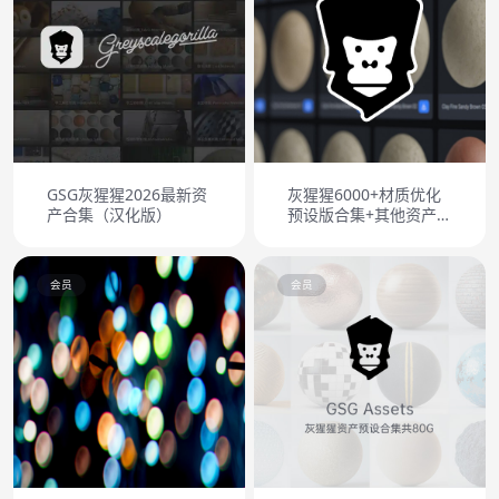
GSG灰猩猩2026最新资
灰猩猩6000+材质优化
产合集（汉化版）
预设版合集+其他资产合
集
会员
会员