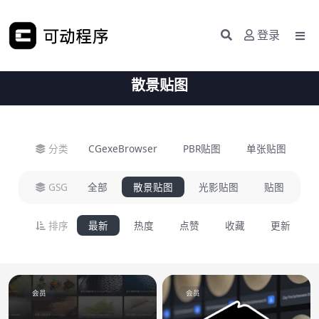
登录
散景贴图
分类
CGexeBrowser
PBR贴图
单张贴图
H
GSG
全部
散景贴图
光影贴图
贴图
排序
最新
热度
点赞
收藏
更新
会员
会员