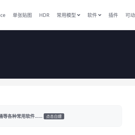
nce
单张贴图
HDR
常用模型
软件
插件
可动
家桶等各种常用软件……
点击白嫖