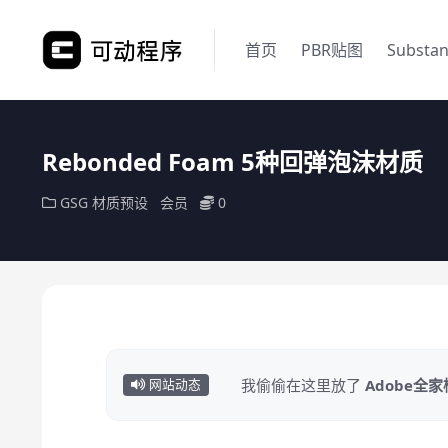
首页
PBR贴图
Substa
Rebonded Foam 5种回弹泡沫材质
GSG
材质预设
会员
0
我偷偷在这里放了
Adobe全
网站动态