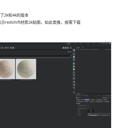
作了2k和4k的版本
2k”表示redshift材质2k贴图，如此类推，按需下载