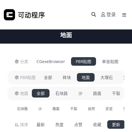
登录
地面
分类
CGexeBrowser
PBR贴图
单张贴图
H
PBR贴图
全部
砖块
地面
大理石
划痕
地面
全部
石块路
沙
路面
干裂
石块路
沙
路面
干裂
自然
淤泥
雪
排序
最新
热度
点赞
收藏
更新